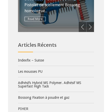
mblage
Pistolet de scellement Bossong
Plus de
homologué...
Consult
Read More
Read 
Articles Récents
Indexfix – Suisse
Les mousses PU
Adhésifs Hybrid MS Polymer. Adhésif MS
Superfast High Tack
Bossong Fixation à poudre et gaz
PIHER