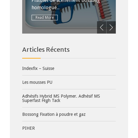
emblage
Pistolet de scellement Bossong
Plus d
homologué...
Consul
Read More
Read 
Articles Récents
Indexfix – Suisse
Les mousses PU
Adhésifs Hybrid MS Polymer. Adhésif MS
Superfast High Tack
Bossong Fixation à poudre et gaz
PIHER