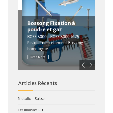
S
Bossong Fixation à
poudre et gaz
PIH
nt
BOSS 8000 - BOSS 8000-M75
emblage
Pistolet de scellement Bossong
Plus 
homologué...
Consul
Read More
Read
Articles Récents
Indexfix – Suisse
Les mousses PU